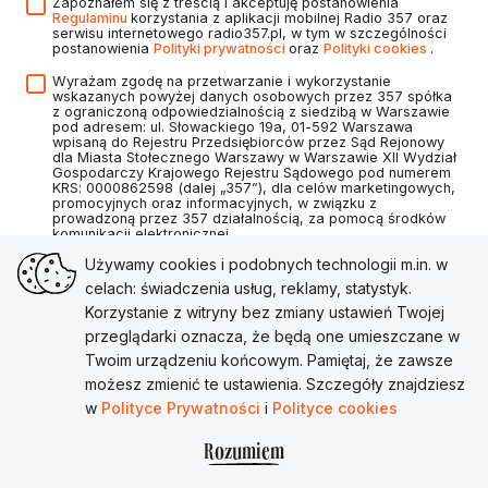
Zapoznałem się z treścią i akceptuję postanowienia
Regulaminu
korzystania z aplikacji mobilnej Radio 357 oraz
serwisu internetowego radio357.pl, w tym w szczególności
postanowienia
Polityki prywatności
oraz
Polityki cookies
.
Wyrażam zgodę na przetwarzanie i wykorzystanie
wskazanych powyżej danych osobowych przez 357 spółka
z ograniczoną odpowiedzialnością z siedzibą w Warszawie
pod adresem: ul. Słowackiego 19a, 01-592 Warszawa
wpisaną do Rejestru Przedsiębiorców przez Sąd Rejonowy
dla Miasta Stołecznego Warszawy w Warszawie XII Wydział
Gospodarczy Krajowego Rejestru Sądowego pod numerem
KRS: 0000862598 (dalej „357”), dla celów marketingowych,
promocyjnych oraz informacyjnych, w związku z
prowadzoną przez 357 działalnością, za pomocą środków
komunikacji elektronicznej.
Używamy cookies i podobnych technologii m.in. w
celach: świadczenia usług, reklamy, statystyk.
Korzystanie z witryny bez zmiany ustawień Twojej
Utwórz konto
przeglądarki oznacza, że będą one umieszczane w
Twoim urządzeniu końcowym. Pamiętaj, że zawsze
Masz już konto?
Zaloguj się
możesz zmienić te ustawienia. Szczegóły znajdziesz
w
Polityce Prywatności
i
Polityce cookies
Rozumiem