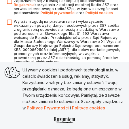
Zapoznałem się z treścią i akceptuję postanowienia
Regulaminu
korzystania z aplikacji mobilnej Radio 357 oraz
serwisu internetowego radio357.pl, w tym w szczególności
postanowienia
Polityki prywatności
oraz
Polityki cookies
.
Wyrażam zgodę na przetwarzanie i wykorzystanie
wskazanych powyżej danych osobowych przez 357 spółka
z ograniczoną odpowiedzialnością z siedzibą w Warszawie
pod adresem: ul. Słowackiego 19a, 01-592 Warszawa
wpisaną do Rejestru Przedsiębiorców przez Sąd Rejonowy
dla Miasta Stołecznego Warszawy w Warszawie XII Wydział
Gospodarczy Krajowego Rejestru Sądowego pod numerem
KRS: 0000862598 (dalej „357”), dla celów marketingowych,
promocyjnych oraz informacyjnych, w związku z
prowadzoną przez 357 działalnością, za pomocą środków
komunikacji elektronicznej.
Używamy cookies i podobnych technologii m.in. w
celach: świadczenia usług, reklamy, statystyk.
Korzystanie z witryny bez zmiany ustawień Twojej
Utwórz konto
przeglądarki oznacza, że będą one umieszczane w
Twoim urządzeniu końcowym. Pamiętaj, że zawsze
Masz już konto?
Zaloguj się
możesz zmienić te ustawienia. Szczegóły znajdziesz
w
Polityce Prywatności
i
Polityce cookies
Rozumiem