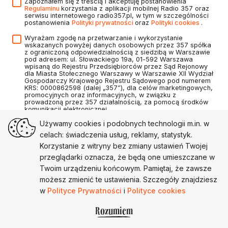
Zapoznałem się z treścią i akceptuję postanowienia
Regulaminu
korzystania z aplikacji mobilnej Radio 357 oraz
serwisu internetowego radio357.pl, w tym w szczególności
postanowienia
Polityki prywatności
oraz
Polityki cookies
.
Wyrażam zgodę na przetwarzanie i wykorzystanie
wskazanych powyżej danych osobowych przez 357 spółka
z ograniczoną odpowiedzialnością z siedzibą w Warszawie
pod adresem: ul. Słowackiego 19a, 01-592 Warszawa
wpisaną do Rejestru Przedsiębiorców przez Sąd Rejonowy
dla Miasta Stołecznego Warszawy w Warszawie XII Wydział
Gospodarczy Krajowego Rejestru Sądowego pod numerem
KRS: 0000862598 (dalej „357”), dla celów marketingowych,
promocyjnych oraz informacyjnych, w związku z
prowadzoną przez 357 działalnością, za pomocą środków
komunikacji elektronicznej.
Używamy cookies i podobnych technologii m.in. w
celach: świadczenia usług, reklamy, statystyk.
Korzystanie z witryny bez zmiany ustawień Twojej
Utwórz konto
przeglądarki oznacza, że będą one umieszczane w
Twoim urządzeniu końcowym. Pamiętaj, że zawsze
Masz już konto?
Zaloguj się
możesz zmienić te ustawienia. Szczegóły znajdziesz
w
Polityce Prywatności
i
Polityce cookies
Rozumiem