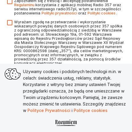
Zapoznałem się z treścią i akceptuję postanowienia
Regulaminu
korzystania z aplikacji mobilnej Radio 357 oraz
serwisu internetowego radio357.pl, w tym w szczególności
postanowienia
Polityki prywatności
oraz
Polityki cookies
.
Wyrażam zgodę na przetwarzanie i wykorzystanie
wskazanych powyżej danych osobowych przez 357 spółka
z ograniczoną odpowiedzialnością z siedzibą w Warszawie
pod adresem: ul. Słowackiego 19a, 01-592 Warszawa
wpisaną do Rejestru Przedsiębiorców przez Sąd Rejonowy
dla Miasta Stołecznego Warszawy w Warszawie XII Wydział
Gospodarczy Krajowego Rejestru Sądowego pod numerem
KRS: 0000862598 (dalej „357”), dla celów marketingowych,
promocyjnych oraz informacyjnych, w związku z
prowadzoną przez 357 działalnością, za pomocą środków
komunikacji elektronicznej.
Używamy cookies i podobnych technologii m.in. w
celach: świadczenia usług, reklamy, statystyk.
Korzystanie z witryny bez zmiany ustawień Twojej
Utwórz konto
przeglądarki oznacza, że będą one umieszczane w
Twoim urządzeniu końcowym. Pamiętaj, że zawsze
Masz już konto?
Zaloguj się
możesz zmienić te ustawienia. Szczegóły znajdziesz
w
Polityce Prywatności
i
Polityce cookies
Rozumiem