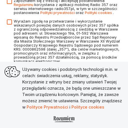
Zapoznałem się z treścią i akceptuję postanowienia
Regulaminu
korzystania z aplikacji mobilnej Radio 357 oraz
serwisu internetowego radio357.pl, w tym w szczególności
postanowienia
Polityki prywatności
oraz
Polityki cookies
.
Wyrażam zgodę na przetwarzanie i wykorzystanie
wskazanych powyżej danych osobowych przez 357 spółka
z ograniczoną odpowiedzialnością z siedzibą w Warszawie
pod adresem: ul. Słowackiego 19a, 01-592 Warszawa
wpisaną do Rejestru Przedsiębiorców przez Sąd Rejonowy
dla Miasta Stołecznego Warszawy w Warszawie XII Wydział
Gospodarczy Krajowego Rejestru Sądowego pod numerem
KRS: 0000862598 (dalej „357”), dla celów marketingowych,
promocyjnych oraz informacyjnych, w związku z
prowadzoną przez 357 działalnością, za pomocą środków
komunikacji elektronicznej.
Używamy cookies i podobnych technologii m.in. w
celach: świadczenia usług, reklamy, statystyk.
Korzystanie z witryny bez zmiany ustawień Twojej
Utwórz konto
przeglądarki oznacza, że będą one umieszczane w
Twoim urządzeniu końcowym. Pamiętaj, że zawsze
Masz już konto?
Zaloguj się
możesz zmienić te ustawienia. Szczegóły znajdziesz
w
Polityce Prywatności
i
Polityce cookies
Rozumiem