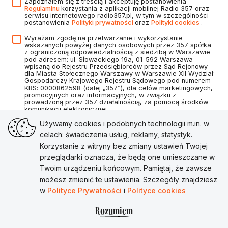
Zapoznałem się z treścią i akceptuję postanowienia
Regulaminu
korzystania z aplikacji mobilnej Radio 357 oraz
serwisu internetowego radio357.pl, w tym w szczególności
postanowienia
Polityki prywatności
oraz
Polityki cookies
.
Wyrażam zgodę na przetwarzanie i wykorzystanie
wskazanych powyżej danych osobowych przez 357 spółka
z ograniczoną odpowiedzialnością z siedzibą w Warszawie
pod adresem: ul. Słowackiego 19a, 01-592 Warszawa
wpisaną do Rejestru Przedsiębiorców przez Sąd Rejonowy
dla Miasta Stołecznego Warszawy w Warszawie XII Wydział
Gospodarczy Krajowego Rejestru Sądowego pod numerem
KRS: 0000862598 (dalej „357”), dla celów marketingowych,
promocyjnych oraz informacyjnych, w związku z
prowadzoną przez 357 działalnością, za pomocą środków
komunikacji elektronicznej.
Używamy cookies i podobnych technologii m.in. w
celach: świadczenia usług, reklamy, statystyk.
Korzystanie z witryny bez zmiany ustawień Twojej
Utwórz konto
przeglądarki oznacza, że będą one umieszczane w
Twoim urządzeniu końcowym. Pamiętaj, że zawsze
Masz już konto?
Zaloguj się
możesz zmienić te ustawienia. Szczegóły znajdziesz
w
Polityce Prywatności
i
Polityce cookies
Rozumiem