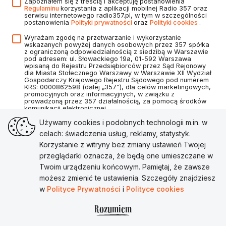
Zapoznałem się z treścią i akceptuję postanowienia
Regulaminu
korzystania z aplikacji mobilnej Radio 357 oraz
serwisu internetowego radio357.pl, w tym w szczególności
postanowienia
Polityki prywatności
oraz
Polityki cookies
.
Wyrażam zgodę na przetwarzanie i wykorzystanie
wskazanych powyżej danych osobowych przez 357 spółka
z ograniczoną odpowiedzialnością z siedzibą w Warszawie
pod adresem: ul. Słowackiego 19a, 01-592 Warszawa
wpisaną do Rejestru Przedsiębiorców przez Sąd Rejonowy
dla Miasta Stołecznego Warszawy w Warszawie XII Wydział
Gospodarczy Krajowego Rejestru Sądowego pod numerem
KRS: 0000862598 (dalej „357”), dla celów marketingowych,
promocyjnych oraz informacyjnych, w związku z
prowadzoną przez 357 działalnością, za pomocą środków
komunikacji elektronicznej.
Używamy cookies i podobnych technologii m.in. w
celach: świadczenia usług, reklamy, statystyk.
Korzystanie z witryny bez zmiany ustawień Twojej
Utwórz konto
przeglądarki oznacza, że będą one umieszczane w
Twoim urządzeniu końcowym. Pamiętaj, że zawsze
Masz już konto?
Zaloguj się
możesz zmienić te ustawienia. Szczegóły znajdziesz
w
Polityce Prywatności
i
Polityce cookies
Rozumiem