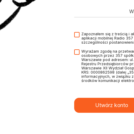
Wp
Zapoznałem się z treścią i 
aplikacji mobilnej Radio 35
szczególności postanowien
Wyrażam zgodę na przetwar
osobowych przez 357 spółka
Warszawie pod adresem: ul
Rejestru Przedsiębiorców p
Warszawie XII Wydział Gos
KRS: 0000862598 (dalej „35
informacyjnych, w związku 
środków komunikacji elektro
Utwórz konto