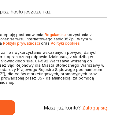
isz hasło jeszcze raz
akceptuję postanowienia
Regulaminu
korzystania z
7 oraz serwisu internetowego radio357.pl, w tym w
ia
Polityki prywatności
oraz
Polityki cookies
.
zanie i wykorzystanie wskazanych powyżej danych
 z ograniczoną odpowiedzialnością z siedzibą w
. Słowackiego 19a, 01-592 Warszawa wpisaną do
rzez Sąd Rejonowy dla Miasta Stołecznego Warszawy w
podarczy Krajowego Rejestru Sądowego pod numerem
7”), dla celów marketingowych, promocyjnych oraz
z prowadzoną przez 357 działalnością, za pomocą
nicznej.
Masz już konto?
Zaloguj się