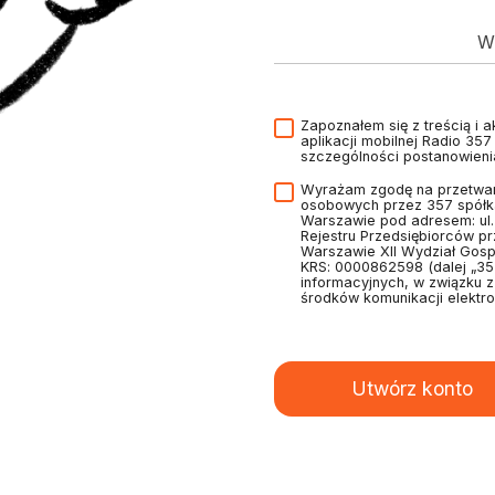
Wp
Zapoznałem się z treścią i 
aplikacji mobilnej Radio 35
szczególności postanowien
Wyrażam zgodę na przetwar
osobowych przez 357 spółka
Warszawie pod adresem: ul
Rejestru Przedsiębiorców p
Warszawie XII Wydział Gos
KRS: 0000862598 (dalej „35
informacyjnych, w związku 
środków komunikacji elektro
Utwórz konto