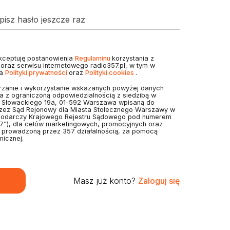
isz hasło jeszcze raz
akceptuję postanowienia
Regulaminu
korzystania z
7 oraz serwisu internetowego radio357.pl, w tym w
ia
Polityki prywatności
oraz
Polityki cookies
.
zanie i wykorzystanie wskazanych powyżej danych
 z ograniczoną odpowiedzialnością z siedzibą w
. Słowackiego 19a, 01-592 Warszawa wpisaną do
rzez Sąd Rejonowy dla Miasta Stołecznego Warszawy w
podarczy Krajowego Rejestru Sądowego pod numerem
7”), dla celów marketingowych, promocyjnych oraz
z prowadzoną przez 357 działalnością, za pomocą
nicznej.
Masz już konto?
Zaloguj się