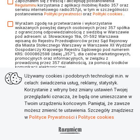
Zapoznałem się z treścią i akceptuję postanowienia
Regulaminu
korzystania z aplikacji mobilnej Radio 357 oraz
serwisu internetowego radio357.pl, w tym w szczególności
postanowienia
Polityki prywatności
oraz
Polityki cookies
.
Wyrażam zgodę na przetwarzanie i wykorzystanie
wskazanych powyżej danych osobowych przez 357 spółka
z ograniczoną odpowiedzialnością z siedzibą w Warszawie
pod adresem: ul. Słowackiego 19a, 01-592 Warszawa
wpisaną do Rejestru Przedsiębiorców przez Sąd Rejonowy
dla Miasta Stołecznego Warszawy w Warszawie XII Wydział
Gospodarczy Krajowego Rejestru Sądowego pod numerem
KRS: 0000862598 (dalej „357”), dla celów marketingowych,
promocyjnych oraz informacyjnych, w związku z
prowadzoną przez 357 działalnością, za pomocą środków
komunikacji elektronicznej.
Używamy cookies i podobnych technologii m.in. w
celach: świadczenia usług, reklamy, statystyk.
Korzystanie z witryny bez zmiany ustawień Twojej
Utwórz konto
przeglądarki oznacza, że będą one umieszczane w
Twoim urządzeniu końcowym. Pamiętaj, że zawsze
Masz już konto?
Zaloguj się
możesz zmienić te ustawienia. Szczegóły znajdziesz
w
Polityce Prywatności
i
Polityce cookies
Rozumiem