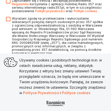
Zapoznałem się z treścią i akceptuję postanowienia
Regulaminu
korzystania z aplikacji mobilnej Radio 357 oraz
serwisu internetowego radio357.pl, w tym w szczególności
postanowienia
Polityki prywatności
oraz
Polityki cookies
.
Wyrażam zgodę na przetwarzanie i wykorzystanie
wskazanych powyżej danych osobowych przez 357 spółka
z ograniczoną odpowiedzialnością z siedzibą w Warszawie
pod adresem: ul. Słowackiego 19a, 01-592 Warszawa
wpisaną do Rejestru Przedsiębiorców przez Sąd Rejonowy
dla Miasta Stołecznego Warszawy w Warszawie XII Wydział
Gospodarczy Krajowego Rejestru Sądowego pod numerem
KRS: 0000862598 (dalej „357”), dla celów marketingowych,
promocyjnych oraz informacyjnych, w związku z
prowadzoną przez 357 działalnością, za pomocą środków
komunikacji elektronicznej.
Używamy cookies i podobnych technologii m.in. w
celach: świadczenia usług, reklamy, statystyk.
Korzystanie z witryny bez zmiany ustawień Twojej
Utwórz konto
przeglądarki oznacza, że będą one umieszczane w
Twoim urządzeniu końcowym. Pamiętaj, że zawsze
Masz już konto?
Zaloguj się
możesz zmienić te ustawienia. Szczegóły znajdziesz
w
Polityce Prywatności
i
Polityce cookies
Rozumiem