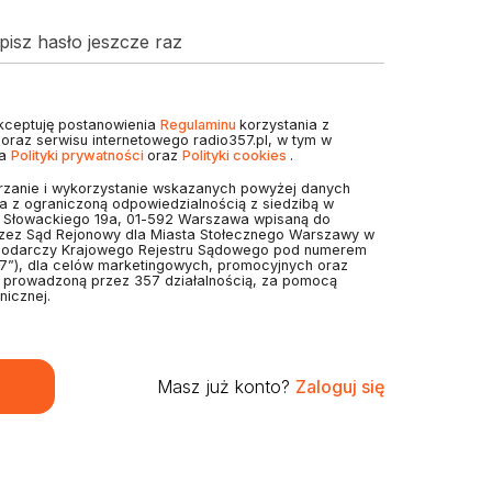
isz hasło jeszcze raz
akceptuję postanowienia
Regulaminu
korzystania z
7 oraz serwisu internetowego radio357.pl, w tym w
ia
Polityki prywatności
oraz
Polityki cookies
.
zanie i wykorzystanie wskazanych powyżej danych
 z ograniczoną odpowiedzialnością z siedzibą w
. Słowackiego 19a, 01-592 Warszawa wpisaną do
rzez Sąd Rejonowy dla Miasta Stołecznego Warszawy w
podarczy Krajowego Rejestru Sądowego pod numerem
7”), dla celów marketingowych, promocyjnych oraz
z prowadzoną przez 357 działalnością, za pomocą
nicznej.
Masz już konto?
Zaloguj się