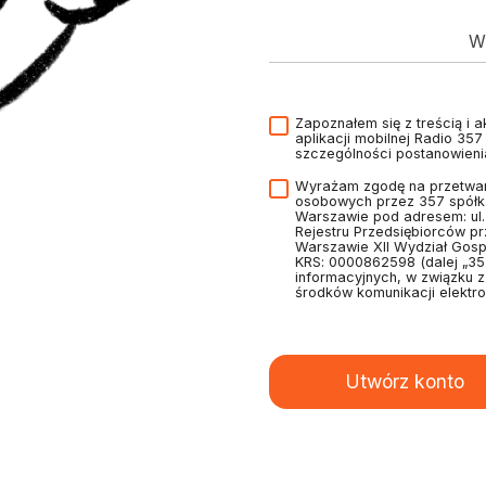
Wp
Zapoznałem się z treścią i 
aplikacji mobilnej Radio 35
szczególności postanowien
Wyrażam zgodę na przetwar
osobowych przez 357 spółka
Warszawie pod adresem: ul
Rejestru Przedsiębiorców p
Warszawie XII Wydział Gos
KRS: 0000862598 (dalej „35
informacyjnych, w związku 
środków komunikacji elektro
Utwórz konto