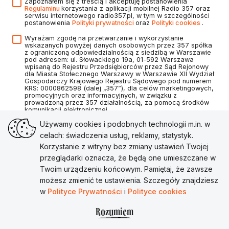
Zapoznałem się z treścią i akceptuję postanowienia
Regulaminu
korzystania z aplikacji mobilnej Radio 357 oraz
serwisu internetowego radio357.pl, w tym w szczególności
postanowienia
Polityki prywatności
oraz
Polityki cookies
.
Wyrażam zgodę na przetwarzanie i wykorzystanie
wskazanych powyżej danych osobowych przez 357 spółka
z ograniczoną odpowiedzialnością z siedzibą w Warszawie
pod adresem: ul. Słowackiego 19a, 01-592 Warszawa
wpisaną do Rejestru Przedsiębiorców przez Sąd Rejonowy
dla Miasta Stołecznego Warszawy w Warszawie XII Wydział
Gospodarczy Krajowego Rejestru Sądowego pod numerem
KRS: 0000862598 (dalej „357”), dla celów marketingowych,
promocyjnych oraz informacyjnych, w związku z
prowadzoną przez 357 działalnością, za pomocą środków
komunikacji elektronicznej.
Używamy cookies i podobnych technologii m.in. w
celach: świadczenia usług, reklamy, statystyk.
Korzystanie z witryny bez zmiany ustawień Twojej
Utwórz konto
przeglądarki oznacza, że będą one umieszczane w
Twoim urządzeniu końcowym. Pamiętaj, że zawsze
Masz już konto?
Zaloguj się
możesz zmienić te ustawienia. Szczegóły znajdziesz
w
Polityce Prywatności
i
Polityce cookies
Rozumiem