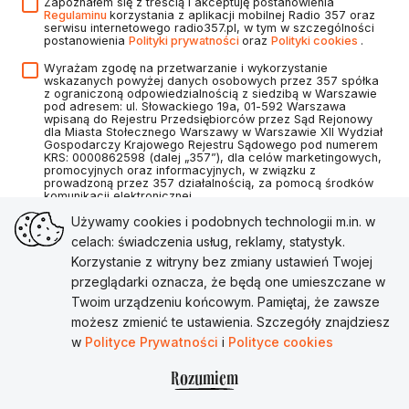
Zapoznałem się z treścią i akceptuję postanowienia
Regulaminu
korzystania z aplikacji mobilnej Radio 357 oraz
serwisu internetowego radio357.pl, w tym w szczególności
postanowienia
Polityki prywatności
oraz
Polityki cookies
.
Wyrażam zgodę na przetwarzanie i wykorzystanie
wskazanych powyżej danych osobowych przez 357 spółka
z ograniczoną odpowiedzialnością z siedzibą w Warszawie
pod adresem: ul. Słowackiego 19a, 01-592 Warszawa
wpisaną do Rejestru Przedsiębiorców przez Sąd Rejonowy
dla Miasta Stołecznego Warszawy w Warszawie XII Wydział
Gospodarczy Krajowego Rejestru Sądowego pod numerem
KRS: 0000862598 (dalej „357”), dla celów marketingowych,
promocyjnych oraz informacyjnych, w związku z
prowadzoną przez 357 działalnością, za pomocą środków
komunikacji elektronicznej.
Używamy cookies i podobnych technologii m.in. w
celach: świadczenia usług, reklamy, statystyk.
Korzystanie z witryny bez zmiany ustawień Twojej
Utwórz konto
przeglądarki oznacza, że będą one umieszczane w
Twoim urządzeniu końcowym. Pamiętaj, że zawsze
Masz już konto?
Zaloguj się
możesz zmienić te ustawienia. Szczegóły znajdziesz
w
Polityce Prywatności
i
Polityce cookies
Rozumiem