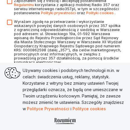
Zapoznałem się z treścią i akceptuję postanowienia
Regulaminu
korzystania z aplikacji mobilnej Radio 357 oraz
serwisu internetowego radio357.pl, w tym w szczególności
postanowienia
Polityki prywatności
oraz
Polityki cookies
.
Wyrażam zgodę na przetwarzanie i wykorzystanie
wskazanych powyżej danych osobowych przez 357 spółka
z ograniczoną odpowiedzialnością z siedzibą w Warszawie
pod adresem: ul. Słowackiego 19a, 01-592 Warszawa
wpisaną do Rejestru Przedsiębiorców przez Sąd Rejonowy
dla Miasta Stołecznego Warszawy w Warszawie XII Wydział
Gospodarczy Krajowego Rejestru Sądowego pod numerem
KRS: 0000862598 (dalej „357”), dla celów marketingowych,
promocyjnych oraz informacyjnych, w związku z
prowadzoną przez 357 działalnością, za pomocą środków
komunikacji elektronicznej.
Używamy cookies i podobnych technologii m.in. w
celach: świadczenia usług, reklamy, statystyk.
Korzystanie z witryny bez zmiany ustawień Twojej
Utwórz konto
przeglądarki oznacza, że będą one umieszczane w
Twoim urządzeniu końcowym. Pamiętaj, że zawsze
Masz już konto?
Zaloguj się
możesz zmienić te ustawienia. Szczegóły znajdziesz
w
Polityce Prywatności
i
Polityce cookies
Rozumiem